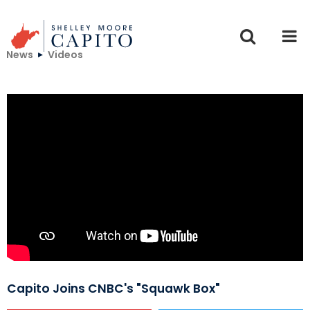
Skip to content
News
Videos
Videos
Capito Joins CNBC's "Squawk Box"